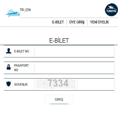
TR
|
EN
E-BİLET
ÜYE GİRİŞ
YENİ ÜYELİK
E-BİLET
E-BİLET NO :
PASAPORT
NO
GÜVENLİK